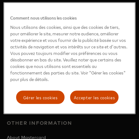
Comment nous utilisons les cookies
Nous utilisons des cookies, ainsi que des cookies de tiers,
mastercard.com/news/eemea/fr
pour améliorer le site, mesurer notre audience, améliorer
votre expérience et vous fournir de la publicité basée sur vos
activités de navigation et vos intérêts sur ce site et d'autres.
Vous pouvez toujours modifier vos préférences ou vous
MIDDLE EAST & AFRICA SITES
désabonner en bas du site. Veuillez noter que certains des
cookies que nous utilisons sont essentiels au
Middle East & Africa Region (English)
fonctionnement des parties du site. Voir "Gérer les cookies"
Arabic
pour plus de détails.
French
Turc
Gérer les cookies
Accepter les cookies
ukrainien
OTHER INFORMATION
About Mastercard