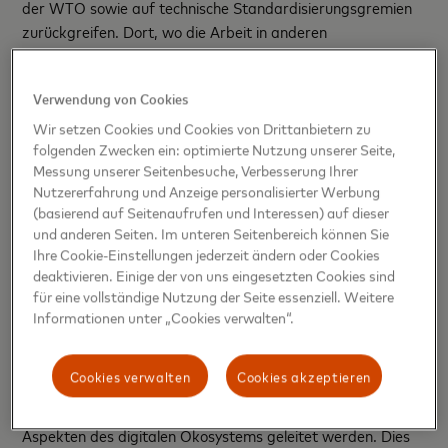
der WTO sowie auf technische Standardisierungsgremien
zurückgreifen. Dort, wo die Arbeit in anderen
internationalen Gremien bereits weit fortgeschritten ist, wie
zum Beispiel in den Arbeitsgruppen des FSB zu digitalen
Verwendung von Cookies
Fragen im Zusammenhang mit Finanzdienstleistungen,
würde das Forum über Konsultationsmechanismen
Wir setzen Cookies und Cookies von Drittanbietern zu
folgenden Zwecken ein: optimierte Nutzung unserer Seite,
verfügen, um Überschneidungen oder Divergenzen zu
Messung unserer Seitenbesuche, Verbesserung Ihrer
vermeiden.
Nutzererfahrung und Anzeige personalisierter Werbung
(basierend auf Seitenaufrufen und Interessen) auf dieser
Das Forum würde den Regierungen auch die Möglichkeit
und anderen Seiten. Im unteren Seitenbereich können Sie
bieten, politische Angelegenheiten, die die digitale
Ihre Cookie-Einstellungen jederzeit ändern oder Cookies
Wirtschaft betreffen, aus einer horizontalen,
deaktivieren. Einige der von uns eingesetzten Cookies sind
branchenübergreifenden Perspektive zu betrachten. Durch
für eine vollständige Nutzung der Seite essenziell. Weitere
das Forum würden die Regierungen die regulatorische
Informationen unter „Cookies verwalten“.
Koordination, Kooperation und Kohärenz durch iterative
Prozesse verfolgen. Wie das FSB würde das Forum
Cookies verwalten
Cookies akzeptieren
Arbeitsgruppen beauftragen, erfassen und beaufsichtigen,
die von nationalen Vertretern zu politisch relevanten
Aspekten des digitalen Ökosystems geleitet werden. Dies