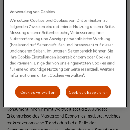
„Es wird zunehmend anerkannt, dass Investitionen in den
Verwendung von Cookies
Erhalt und die Wiederherstellung der uns umgebenden
Natur besonders für die Bewältigung des Klimawandels
Wir setzen Cookies und Cookies von Drittanbietern zu
folgenden Zwecken ein: optimierte Nutzung unserer Seite,
von entscheidender Bedeutung sind“, sagt Bo Lidegaard,
Messung unserer Seitenbesuche, Verbesserung Ihrer
Historiker, Diplomat, ehemaliger Unterhändler für den
Nutzererfahrung und Anzeige personalisierter Werbung
Klimawandel und Berater der Koalition. „Die Priceless
(basierend auf Seitenaufrufen und Interessen) auf dieser
Planet Coalition ist so konzipiert, dass sie eine
und anderen Seiten. Im unteren Seitenbereich können Sie
grösstmögliche Wirkung für den Planeten erzielt, und
Ihre Cookie-Einstellungen jederzeit ändern oder Cookies
stützt sich dabei auf die neuesten wissenschaftlichen
deaktivieren. Einige der von uns eingesetzten Cookies sind
Erkenntnisse und eine hochwertige Planung und
für eine vollständige Nutzung der Seite essenziell. Weitere
Informationen unter „Cookies verwalten“.
Überwachung.“
Wachsende Dynamik für Umweltbelange
Cookies verwalten
Cookies akzeptieren
Die Unterstützung von Umweltinitiativen durch die
Konsument:innen nimmt weltweit stetig zu. Jüngste
Erkenntnisse des Mastercard Economics Institute, welches
makroökonomische Trends durch die Brille der
Konsument:innen analysiert, zeigen, dass die Spenden an