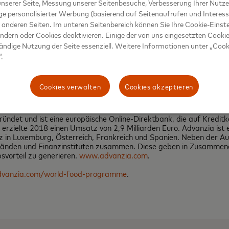
nserer Seite, Messung unserer Seitenbesuche, Verbesserung Ihrer Nutz
ge personalisierter Werbung (basierend auf Seitenaufrufen und Interess
 anderen Seiten. Im unteren Seitenbereich können Sie Ihre Cookie-Einst
ändern oder Cookies deaktivieren. Einige der von uns eingesetzten Cookie
chnologieunternehmen im Zahlungsverkehr. Unser globales Zahlungs
tändige Nutzung der Seite essenziell. Weitere Informationen unter „Cook
über 210 Ländern und Gebieten. Die Produkte und Leistungen von M
.
icherer und effizienter. Das gilt für Einkaufen und Reisen ebenso 
DE, reden Sie mit im
Beyond the Transaction Blog
und
abonnieren
S
Cookies verwalten
Cookies akzeptieren
det und ist eine europäische Online-Direktbank, die auf Kreditkar
erzielte 2018 einen Umsatz von 2,9 Milliarden Euro. Advanzia ist e
 in Luxemburg, Österreich, Frankreich und Spanien. Neben der A
änden und Finanzinstituten zusammen. Diese geben in Zusammenarb
vorteil zu generieren.
www.advanzia.com
.
vanzia.com/world-food-programme
.