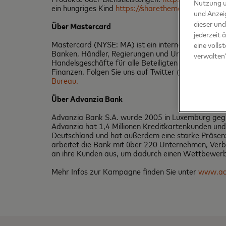
Nutzung u
ein hungriges Kind
https://sharethemeal.org
.
und Anzei
dieser und
Über
Mastercard
jederzeit 
Mastercard (NYSE: MA) ist ein internationales Te
eine volls
Banken, Händler, Regierungen und Unternehmen in 
verwalten“
Handelsgeschäfte für alle Beteiligten einfacher, s
Finanzen. Folgen Sie uns auf Twitter @Mastercard
Bureau.
Über Advanzia Bank
Advanzia Bank S.A. wurde 2005 in Luxemburg gegrün
Advanzia hat 1,4 Millionen Kreditkartenkunden und 
Deutschland und hat außerdem eine starke Präsenz
arbeitet die Bank mit über 220 Unternehmen, Verb
an ihre Kunden aus, um dadurch einen Wettbewerbs
Mehr Infos zur Kampagne finden Sie unter
www.ad