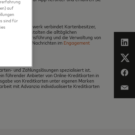
ererfahrung
en) auf
ellungen
s sind für
abwicklungsnetzwerk verbindet Kartenbesitzer,
ies
astercard gestalten die alltäglichen
wie für Unternehmensführung und die Verwaltung von
ie die neuesten Nachrichten im
Engagement
ten- und Zahlungslösungen spezialisiert ist.
in führender Anbieter von Online-Kreditkarten in
usgabe von Kreditkarten unter eigenen Marken
eit mit Advanzia individualisierte Kreditkarten