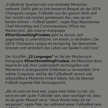
„Fußball als Sportart eint und verbindet Menschen
weltweit. Dafür gibt es kein besseres Beispiel als die UEFA
Champions League. Fußballer aus der ganzen Welt sind
hier vereint und machen gemeinsam das, was sie am
besten können – Fußball spielen", sagte Raja Rajamannar,
Chief Marketing and Communications Officer bei
Mastercard. „Bei unserer Kampagne
#StartSomethingPriceless
geht es darum, sich
gegenseitig zu unterstützen, um etwas zu verändern. Die
UEFA Champions League ist einzigartig. Sie überwindet
Grenzen und verändert das Leben von Spielern und Fans.“
Der Kurzfilm „
22 Languages“
ist Teil der Mastercard-
Kampagne
#StartSomethingPriceless
, die Menschen dazu
inspirieren soll, ihrer Leidenschaft nachzugehen und
Momente in unvergessliche Erlebnisse zu verwandeln. Drei
solcher Ereignisse, welche die Fußballwelt vereint und
unbezahlbare Momente kreiert haben, hat die lebende
Fußball-Legende Pélé herausgesucht.
„Als ich noch ein Kind war, sagte mein Vater zu mir: ‚Du
wirst ein sehr guter Fußballer sein, aber wichtiger ist, dass
du ein guter Mensch wirst.‘ Diese Worte habe ich nie
vergessen“, sagte Pelé, der während seiner Fußballkarriere