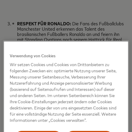
RESPEKT FÜR RONALDO:
Die Fans des Fußballclubs
Manchester United erkennen das Talent des
brasilianischen Fußballers Ronaldo an und feiern ihn
mit Standing Ovations nach seinem Hattrick für Real
Madrid.
Verwendung von Cookies
Wir setzen Cookies und Cookies von Drittanbietern zu
Über Mastercard
folgenden Zwecken ein: optimierte Nutzung unserer Seite,
Mastercard
(NYSE: MA) ist ein internationales
Messung unserer Seitenbesuche, Verbesserung Ihrer
Technologieunternehmen im Zahlungsverkehr. Mit dem
Nutzererfahrung und Anzeige personalisierter Werbung
schnellsten Zahlungsabwicklungsnetzwerk der Welt
(basierend auf Seitenaufrufen und Interessen) auf dieser
verbindet Mastercard Kartenbesitzer, Banken, Händler,
und anderen Seiten. Im unteren Seitenbereich können Sie
Regierungen und Unternehmen in über 210 Ländern und
Ihre Cookie-Einstellungen jederzeit ändern oder Cookies
Gebieten. Die Produkte und Leistungen von Mastercard
deaktivieren. Einige der von uns eingesetzten Cookies sind
gestalten die alltäglichen Handelsgeschäfte für alle
Beteiligten einfacher, sicherer und effizienter. Das gilt für
für eine vollständige Nutzung der Seite essenziell. Weitere
Einkaufen und Reisen ebenso wie für Unternehmensführung
Informationen unter „Cookies verwalten“.
und die Verwaltung von Finanzen. Folgen Sie uns auf
Twitter
@MastercardDE
, reden Sie mit im
Beyond the