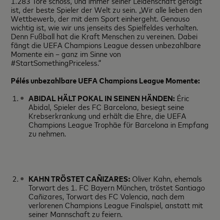
1.283 Tore schoss, und immer seiner Leidenschaft gefolgt
ist, der beste Spieler der Welt zu sein. „Wir alle lieben den
Wettbewerb, der mit dem Sport einhergeht. Genauso
wichtig ist, wie wir uns jenseits des Spielfeldes verhalten.
Denn Fußball hat die Kraft Menschen zu vereinen. Dabei
fängt die UEFA Champions League dessen unbezahlbare
Momente ein – ganz im Sinne von
#StartSomethingPriceless.“
Pélés unbezahlbare UEFA Champions League Momente:
ABIDAL HÄLT POKAL IN SEINEN HÄNDEN:
Éric
Abidal, Spieler des FC Barcelona, besiegt seine
Krebserkrankung und erhält die Ehre, die UEFA
Champions League Trophäe für Barcelona in Empfang
zu nehmen.
KAHN TRÖSTET CAÑIZARES:
Oliver Kahn, ehemals
Torwart des 1. FC Bayern München, tröstet Santiago
Cañizares, Torwart des FC Valencia, nach dem
verlorenen Champions League Finalspiel, anstatt mit
seiner Mannschaft zu feiern.