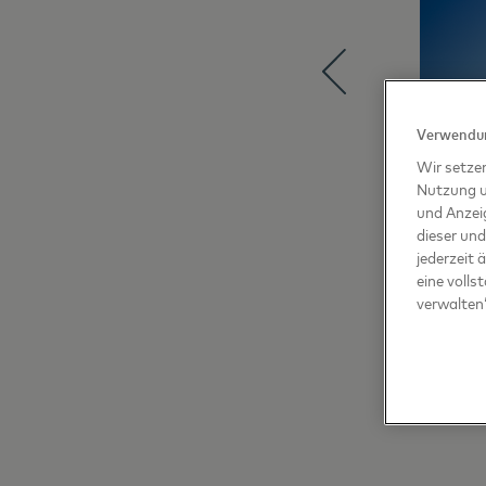
Verwendun
Wir setze
Nutzung u
und Anzei
dieser und
jederzeit 
eine volls
verwalten“