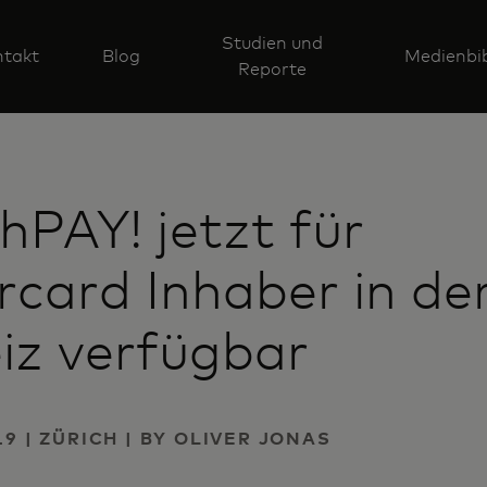
Studien und
takt
Blog
Medienbib
Reporte
PAY! jetzt für
card Inhaber in de
iz verfügbar
19 | ZÜRICH | BY OLIVER JONAS