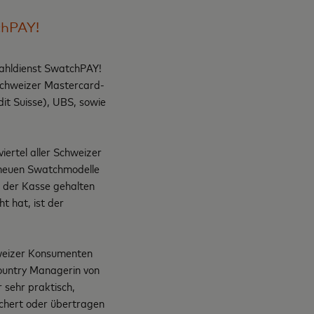
chPAY!
zahldienst SwatchPAY!
 Schweizer Mastercard-
t Suisse), UBS, sowie
iertel aller Schweizer
r neuen Swatchmodelle
n der Kasse gehalten
 hat, ist der
hweizer Konsumenten
Country Managerin von
 sehr praktisch,
ichert oder übertragen