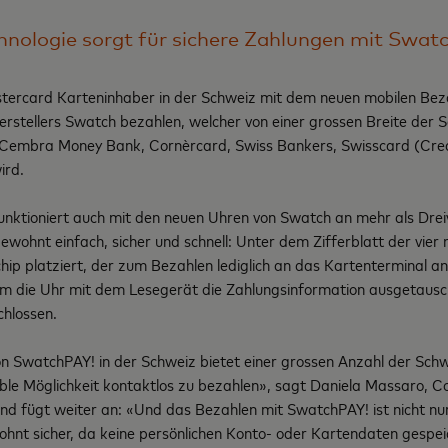
hnologie sorgt für sichere Zahlungen mit Swat
stercard Karteninhaber in der Schweiz mit dem neuen mobilen Be
rstellers Swatch bezahlen, welcher von einer grossen Breite der
Cembra Money Bank, Cornèrcard, Swiss Bankers, Swisscard (Credi
ird.
unktioniert auch mit den neuen Uhren von Swatch an mehr als Dreiv
ewohnt einfach, sicher und schnell: Unter dem Zifferblatt der vie
hip platziert, der zum Bezahlen lediglich an das Kartenterminal a
die Uhr mit dem Lesegerät die Zahlungsinformation ausgetauscht
hlossen.
n SwatchPAY! in der Schweiz bietet einer grossen Anzahl der Sc
ble Möglichkeit kontaktlos zu bezahlen», sagt Daniela Massaro, 
d fügt weiter an: «Und das Bezahlen mit SwatchPAY! ist nicht nur
hnt sicher, da keine persönlichen Konto- oder Kartendaten gespe