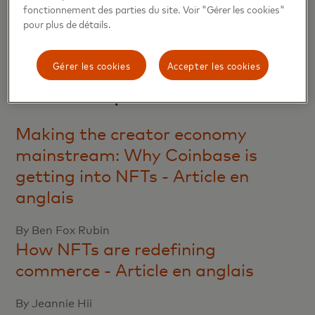
passez une bonne journée.
fonctionnement des parties du site. Voir "Gérer les cookies"
pour plus de détails.
Rien de bien compliqué. Notre mission : vous simplifier la vie.
Gérer les cookies
Accepter les cookies
Pour en savoir plus :
Making the creator economy
mainstream: Why Coinbase is
getting into NFTs - Article en
anglais
By Ben Fox Rubin
How NFTs are redefining
commerce - Article en anglais
By Jeannie Hii