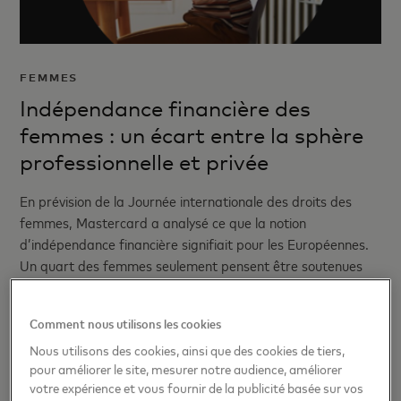
FEMMES
Indépendance financière des
femmes : un écart entre la sphère
professionnelle et privée
En prévision de la Journée internationale des droits des
femmes, Mastercard a analysé ce que la notion
d’indépendance financière signifiait pour les Européennes.
Un quart des femmes seulement pensent être soutenues
sur les questions financières dans leur travail, révèle une
étude Mastercard.
Comment nous utilisons les cookies
Nous utilisons des cookies, ainsi que des cookies de tiers,
pour améliorer le site, mesurer notre audience, améliorer
votre expérience et vous fournir de la publicité basée sur vos