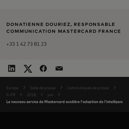
DONATIENNE DOURIEZ, RESPONSABLE
COMMUNICATION MASTERCARD FRANCE
+33 1 42 73 81 23
Europe
Salle de presse
Communiqués de presse
fr-FR
2018
juin
Le nouveau service de Mastercard accélère l’adoption de l’intelligence art