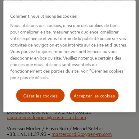
financières, les commerçants, autorités publiques et
entreprises dans plus de 210 pays. Les produits et services
Comment nous utilisons les cookies
Mastercard favorisent les activités commerciales au
quotidien – telles que le shopping, les voyages, la gestion
Nous utilisons des cookies, ainsi que des cookies de tiers,
d’une entreprise et de ses finances – de manière plus
pour améliorer le site, mesurer notre audience, améliorer
simple, plus sûre et plus efficace pour tous.
votre expérience et vous fournir de la publicité basée sur vos
Vous pouvez nous suivre sur Twitter :
@MastercardFR
,
activités de navigation et vos intérêts sur ce site et d'autres.
@MastercardNews
, vous joindre à la discussion sur le
Vous pouvez toujours modifier vos préférences ou vous
BeyondTheTransaction Blog
et vous abonner pour recevoir
désabonner en bas du site. Veuillez noter que certains des
les dernières nouvelles de
l’Engagement Bureau monde
ou
cookies que nous utilisons sont essentiels au
de
l’Engagement Bureau en français
.
fonctionnement des parties du site. Voir "Gérer les cookies"
pour plus de détails.
Contacts presse
Gérer les cookies
Accepter les cookies
Mastercard en France
Donatienne Douriez : +33.1.42.73.81.23 –
donatienne.douriez@mastercard.com
Vanessa Marlier / Flavia Sola / Morad Salehi :
+33.1.41.11.37.93 –
mastercard@oxygen-rp.com