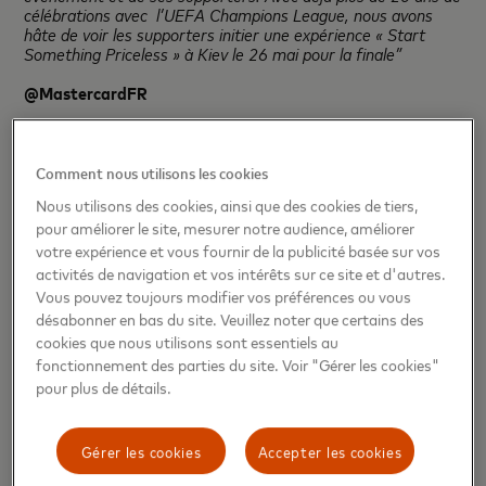
célébrations avec l’UEFA Champions League, nous avons
hâte de voir les supporters initier une expérience « Start
Something Priceless » à Kiev le 26 mai pour la finale”
@MastercardFR
#StartSomethingPriceless
Pour obtenir plus d’informations, merci de contacter :
Comment nous utilisons les cookies
Nous utilisons des cookies, ainsi que des cookies de tiers,
Donatienne Douriez: +33.1.42.73.81.23 -
pour améliorer le site, mesurer notre audience, améliorer
donatienne.douriez@mastercard.com
votre expérience et vous fournir de la publicité basée sur vos
Vanessa Marlier / Flavia Sola / Morad Salehi:
activités de navigation et vos intérêts sur ce site et d'autres.
Vous pouvez toujours modifier vos préférences ou vous
+33.1.41.11.37.93 -
mastercard@oxygen-rp.com
désabonner en bas du site. Veuillez noter que certains des
cookies que nous utilisons sont essentiels au
À propos de Mastercard
fonctionnement des parties du site. Voir "Gérer les cookies"
pour plus de détails.
Mastercard (NYSE: MA),
http://www.mastercard.com/
, est
une société technologique dans l’industrie mondiale des
paiements. Nous exploitons le réseau de paiement le plus
Gérer les cookies
Accepter les cookies
rapide au monde et tissons des liens entre consommateurs,
institutions financières, commerçants, autorités publiques