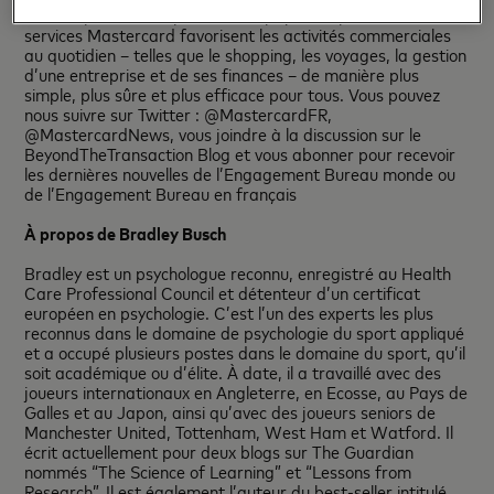
et entreprises dans plus de 210 pays. Les produits et
services Mastercard favorisent les activités commerciales
au quotidien – telles que le shopping, les voyages, la gestion
d’une entreprise et de ses finances – de manière plus
simple, plus sûre et plus efficace pour tous. Vous pouvez
nous suivre sur Twitter : @MastercardFR,
@MastercardNews, vous joindre à la discussion sur le
BeyondTheTransaction Blog et vous abonner pour recevoir
les dernières nouvelles de l’Engagement Bureau monde ou
de l’Engagement Bureau en français
À propos de Bradley Busch
Bradley est un psychologue reconnu, enregistré au Health
Care Professional Council et détenteur d’un certificat
européen en psychologie. C’est l’un des experts les plus
reconnus dans le domaine de psychologie du sport appliqué
et a occupé plusieurs postes dans le domaine du sport, qu’il
soit académique ou d’élite. À date, il a travaillé avec des
joueurs internationaux en Angleterre, en Ecosse, au Pays de
Galles et au Japon, ainsi qu’avec des joueurs seniors de
Manchester United, Tottenham, West Ham et Watford. Il
écrit actuellement pour deux blogs sur The Guardian
nommés “The Science of Learning” et “Lessons from
Research”. Il est également l’auteur du best-seller intitulé