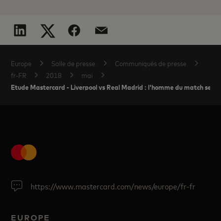
Europe
Salle de presse
Communiqués de presse
fr-FR
2018
mai
Etude Mastercard - Liverpool vs Real Madrid : l'homme du match sera-t-
https://www.mastercard.com/news/europe/fr-fr
EUROPE