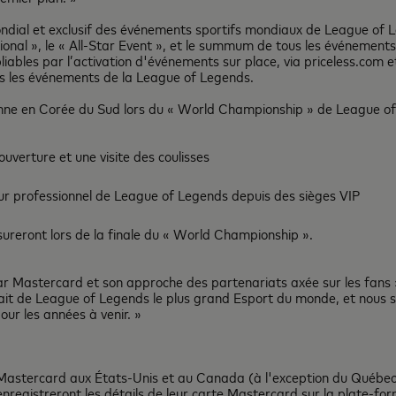
ndial et exclusif des événements sportifs mondiaux de League of L
tional », le « All-Star Event », et le summum de tous les événemen
liables par l’activation d'événements sur place, via priceless.com 
ans les événements de la League of Legends.
omne en Corée du Sud lors du « World Championship » de League of 
uverture et une visite des coulisses
eur professionnel de League of Legends depuis des sièges VIP
sureront lors de la finale du « World Championship ».
 Mastercard et son approche des partenariats axée sur les fans »
it de League of Legends le plus grand Esport du monde, et nous s
our les années à venir. »
 Mastercard aux États-Unis et au Canada (à l'exception du Québec
 enregistreront les détails de leur carte Mastercard sur la plate-f