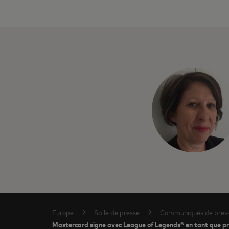
Europe
Salle de presse
Communiqués de pres
Mastercard signe avec League of Legends® en tant que p