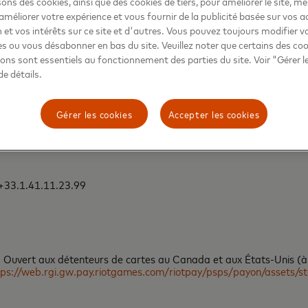
sons des cookies, ainsi que des cookies de tiers, pour améliorer le site, m
améliorer votre expérience et vous fournir de la publicité basée sur vos ac
dFR
,
@MastercardNews
, vous joindre à la discussion sur le
BeyondTh
 et vos intérêts sur ce site et d'autres. Vous pouvez toujours modifier v
onde
ou de
l’Engagement Bureau en français
.
s ou vous désabonner en bas du site. Veuillez noter que certains des co
sons sont essentiels au fonctionnement des parties du site. Voir "Gérer l
de détails.
Gérer les cookies
Accepter les cookies
 +33.1.41.11.23.99
it. Ouvert aux détenteurs de cartes au Canada et aux États-Unis (à 
tps://web.rgi.gw.pay.riotgames.com/riotpay/psps/payon/assets/st