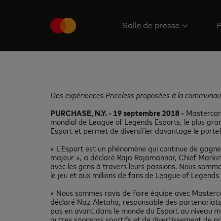
Salle de presse
P
Des expériences Priceless proposées à la communau
PURCHASE, N.Y. - 19 septembre 2018 -
Mastercard
mondial de League of Legends Esports, le plus gr
Esport et permet de diversifier davantage le portef
« L’Esport est un phénomène qui continue de gagner
majeur », a déclaré Raja Rajamannar, Chief Marke
avec les gens à travers leurs passions. Nous somme
le jeu et aux millions de fans de League of Legends
« Nous sommes ravis de faire équipe avec Mastercar
déclaré Naz Aletaha, responsable des partenariats
pas en avant dans le monde du Esport au niveau mo
autres sponsors sportifs et de divertissement de pr