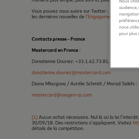
Nous utili
audience, 
Vous pouvez nous suivre sur Twitter :
@Mastercar
navigation
les dernières nouvelles de
l’Engagement Bureau m
préférence
nous utili
pour plus 
Contacts presse - France
Mastercard en France
:
Donatienne Douriez: +33.1.42.73.81.23
donatienne.douriez@mastercard.com
Diana Mlazgova / Aurélie Schmitt / Morad Salehi :
mastercard@oxygen-rp.com
[1]
Aucun achat nécessaire. Nul là où la loi l'interd
30/09/18. Des restrictions s'appliquent. Visitez
ht
détails de la compétition.