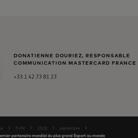
DONATIENNE DOURIEZ, RESPONSABLE
COMMUNICATION MASTERCARD FRANCE
+33 1 42 73 81 23
se
fr-FR
2018
septembre
remier partenaire mondial du plus grand Esport au monde