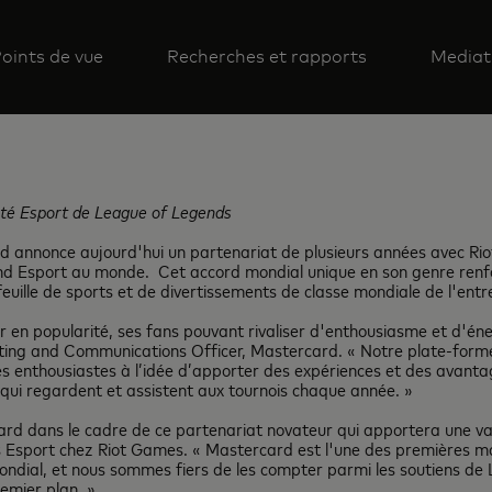
oints de vue
Recherches et rapports
Mediat
té Esport de League of Legends
 annonce aujourd'hui un partenariat de plusieurs années avec Riot
and Esport au monde. Cet accord mondial unique en son genre ren
euille de sports et de divertissements de classe mondiale de l'entr
 en popularité, ses fans pouvant rivaliser d'enthousiasme et d'én
ting and Communications Officer, Mastercard. « Notre plate-for
s enthousiastes à l’idée d’apporter des expériences et des avanta
 qui regardent et assistent aux tournois chaque année. »
d dans le cadre de ce partenariat novateur qui apportera une valeu
 Esport chez Riot Games. « Mastercard est l'une des premières ma
ndial, et nous sommes fiers de les compter parmi les soutiens de 
emier plan. »