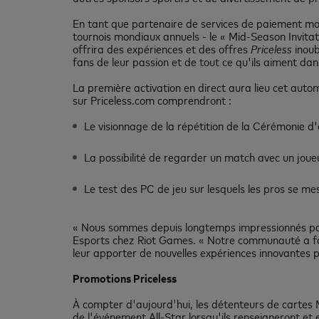
En tant que partenaire de services de paiement mo
tournois mondiaux annuels - le « Mid-Season Invita
offrira des expériences et des offres
Priceless
inoub
fans de leur passion et de tout ce qu'ils aiment d
La première activation en direct aura lieu cet aut
sur Priceless.com comprendront :
Le visionnage de la répétition de la Cérémonie d'o
La possibilité de regarder un match avec un jou
Le test des PC de jeu sur lesquels les pros se me
« Nous sommes depuis longtemps impressionnés par
Esports chez Riot Games. « Notre communauté a fa
leur apporter de nouvelles expériences innovantes p
Promotions Priceless
À compter d'aujourd'hui, les détenteurs de cartes
de l'événement All-Star lorsqu'ils renseigneront et