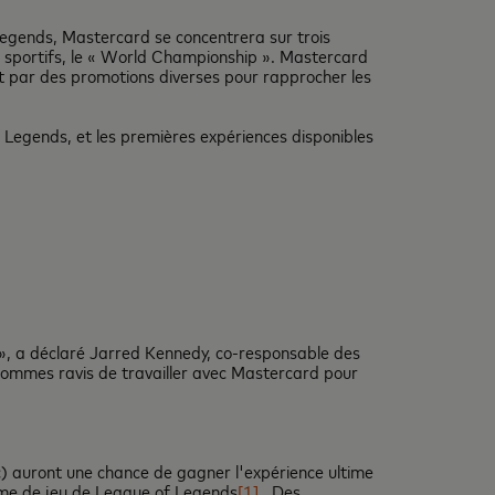
egends, Mastercard se concentrera sur trois
ts sportifs, le « World Championship ». Mastercard
et par des promotions diverses pour rapprocher les
Legends, et les premières expériences disponibles
, a déclaré Jarred Kennedy, co-responsable des
ommes ravis de travailler avec Mastercard pour
) auront une chance de gagner l'expérience ultime
orme de jeu de League of Legends
[1]
. Des