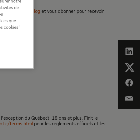
esurer notre
tivités de
eTransaction Blog
et vous abonner pour recevoir
os
okies que
es cookies"
l'exception du Québec), 18 ans et plus. Finit le
atic/terms.html
pour les règlements officiels et les