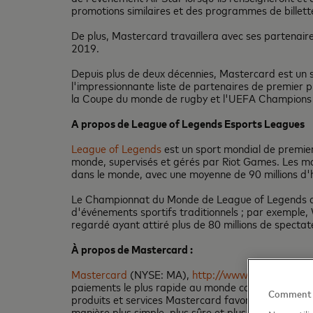
promotions similaires et des programmes de billett
De plus, Mastercard travaillera avec ses partenair
2019.
Depuis plus de deux décennies, Mastercard est un s
l'impressionnante liste de partenaires de premier
la Coupe du monde de rugby et l'UEFA Champions
A propos de League of Legends Esports Leagues
League of Legends
est un sport mondial de premier 
monde, supervisés et gérés par Riot Games. Les ma
dans le monde, avec une moyenne de 90 millions d'h
Le Championnat du Monde de League of Legends att
d'événements sportifs traditionnels ; par exemple, 
regardé ayant attiré plus de 80 millions de spectat
À propos de Mastercard :
Mastercard
(NYSE: MA),
http://www.mastercard.
paiements le plus rapide au monde connecte consomm
Comment no
produits et services Mastercard favorisent les activ
manière plus simple, plus sûre et plus efficace pour