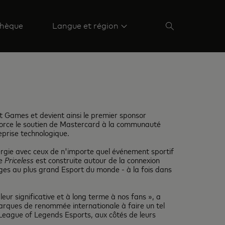
hèque
Langue et région
 Games et devient ainsi le premier sponsor
force le soutien de Mastercard à la communauté
eprise technologique.
ergie avec ceux de n'importe quel événement sportif
me
Priceless
est construite autour de la connexion
ges au plus grand Esport du monde - à la fois dans
r significative et à long terme à nos fans », a
rques de renommée internationale à faire un tel
League of Legends Esports, aux côtés de leurs