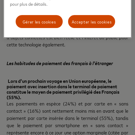
bague (31%), 24% via le réfrigérateur et 22% via la
pour plus de détails.
voiture. L’utilisation est par ailleurs encore naissante pour
chacun de ces supports, seuls 5% ou moins ayant déjà
Gérer les cookies
Accepter les cookies
procédé à des achats grâce à ceux-ci. Un chiffre qui devrait
évoluer puisque l’augmentation constante des ventes
d’objets connectés est bien réelle et l'intérêt du public pour
cette technologie également.
Les habitudes de paiement des français à l’étranger
Lors d’un prochain voyage en Union européenne, le
paiement avec insertion dans le terminal de paiement
constitue le moyen de paiement privilégié des Français
(55%).
Les paiements en espèce (24%) et par carte en « sans
contact » (16%) sont nettement moins mis en avant que le
paiement par carte insérée dans le terminal (55%), tandis
que le paiement par smartphone en « sans contact »
représente encore à ce jour une option marginale (citée par