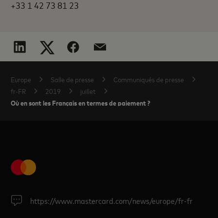
+33 1 42 73 81 23
Europe
Salle de presse
Communiqués de presse
fr-FR
2019
juillet
Où en sont les Français en termes de paiement ?
https://www.mastercard.com/news/europe/fr-fr