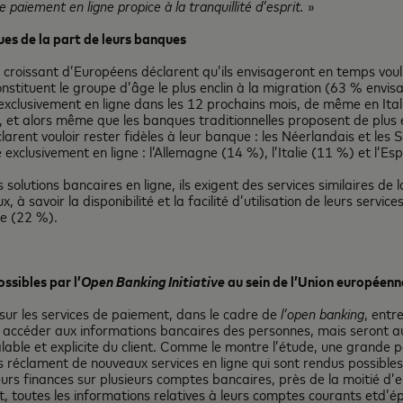
paiement en ligne propice à la tranquillité d’esprit.
»
es de la part de leurs banques
e croissant d’Européens déclarent qu’ils envisageront en temps vo
nstituent le groupe d’âge le plus enclin à la migration (63 % env
 exclusivement en ligne dans les 12 prochains mois, de même en I
 et alors même que les banques traditionnelles proposent de plus e
ent vouloir rester fidèles à leur banque : les Néerlandais et les S
 exclusivement en ligne : l’Allemagne (14 %), l’Italie (11 %) et l’
solutions bancaires en ligne, ils exigent des services similaires de 
 à savoir la disponibilité et la facilité d’utilisation de leurs servic
ue (22 %).
ssibles par l’
Open Banking Initiative
au sein de l’Union européenn
ur les services de paiement, dans le cadre de
l’open banking
, entr
nt accéder aux informations bancaires des personnes, mais seront 
réalable et explicite du client. Comme le montre l’étude, une grande
réclament de nouveaux services en ligne qui sont rendus possibles 
leurs finances sur plusieurs comptes bancaires, près de la moitié d
t, toutes les informations relatives à leurs comptes courants etd’