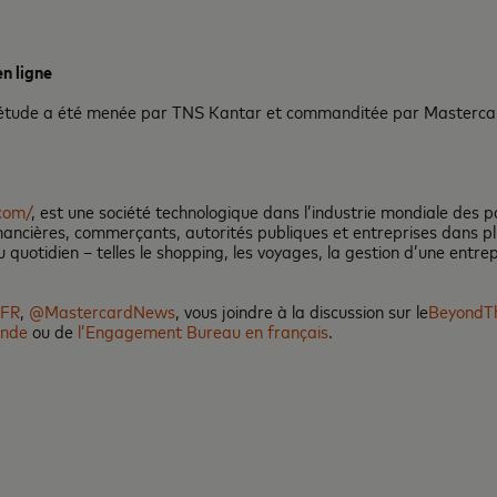
n ligne
le étude a été menée par TNS Kantar et commanditée par Mastercard
com/
, est une société technologique dans l’industrie mondiale des
ancières, commerçants, autorités publiques et entreprises dans pl
quotidien – telles le shopping, les voyages, la gestion d’une entre
dFR
,
@MastercardNews
, vous joindre à la discussion sur le
BeyondTh
onde
ou de
l’Engagement Bureau en français
.