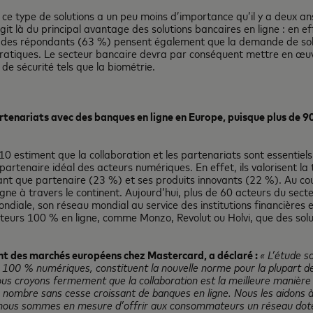
e ce type de solutions a un peu moins d’importance qu’il y a deux 
agit là du principal avantage des solutions bancaires en ligne : en
iers des répondants (63 %) pensent également que la demande de sol
pratiques. Le secteur bancaire devra par conséquent mettre en œuvre
de sécurité tels que la biométrie.
rtenariats avec des banques en ligne en Europe, puisque plus de 9
 estiment que la collaboration et les partenariats sont essentiels p
rtenaire idéal des acteurs numériques. En effet, ils valorisent la t
 en tant que partenaire (23 %) et ses produits innovants (22 %). Au 
ne à travers le continent. Aujourd’hui, plus de 60 acteurs du secte
diale, son réseau mondial au service des institutions financières e
cteurs 100 % en ligne, comme Monzo, Revolut ou Holvi, que des sol
nt des marchés européens chez Mastercard, a déclaré :
« L’étude so
à 100 % numériques, constituent la nouvelle norme pour la plupart d
 Nous croyons fermement que la collaboration est la meilleure manière 
n nombre sans cesse croissant de banques en ligne. Nous les aidons 
, nous sommes en mesure d’offrir aux consommateurs un réseau doté