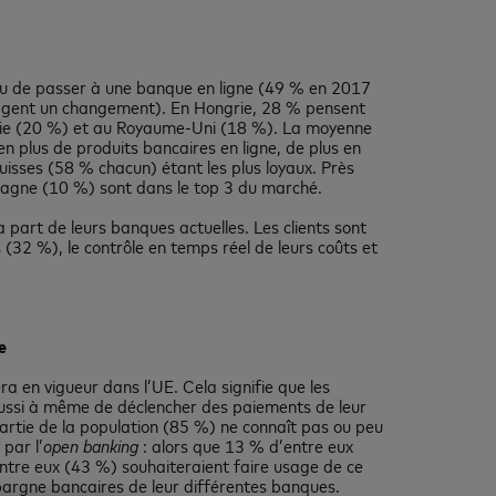
ulu de passer à une banque en ligne (49 % en 2017
isagent un changement). En Hongrie, 28 % pensent
talie (20 %) et au Royaume-Uni (18 %). La moyenne
n plus de produits bancaires en ligne, de plus en
uisses (58 % chacun) étant les plus loyaux. Près
Espagne (10 %) sont dans le top 3 du marché.
la part de leurs banques actuelles. Les clients sont
es (32 %), le contrôle en temps réel de leurs coûts et
e
era en vigueur dans l’UE. Cela signifie que les
aussi à même de déclencher des paiements de leur
 partie de la population (85 %) ne connaît pas ou peu
par l’
open banking
: alors que 13 % d’entre eux
’entre eux (43 %) souhaiteraient faire usage de ce
épargne bancaires de leur différentes banques.