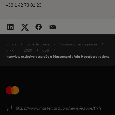
+33 1 42 73 81 23
Europe
Salle de presse
Communiqués de presse
fr-FR
2020
août
Interview exclusive accordée à Mastercard : Ada Hegerberg revient sur
https://www.mastercard.com/news/europe/fr-fr