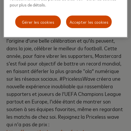
progresser.
pour plus de détails.
Mastercard aspire à améliorer l’expérience des
Gérer les cookies
Accepter les cookies
supporters en leur montrant qu’un simple ballon, un
match et une rencontre unique peuvent être à
l’origine d’une belle célébration et qu’ils peuvent,
dans la joie, célébrer le meilleur du football. Cette
année, pour faire vibrer les supporters, Mastercard
s’est fixé pour objectif de battre un record mondial,
en faisant déferler la plus grande “ola” numérique
sur les réseaux sociaux. #PricelessWave créera une
nouvelle expérience inoubliable qui rassemblera
supporters et joueurs de l’UEFA Champions League
partout en Europe, l’idée étant de montrer son
soutien à ses équipes favorites, même en regardant
les matchs de chez soi. Rejoignez la Priceless wave
qui n’a pas de prix :