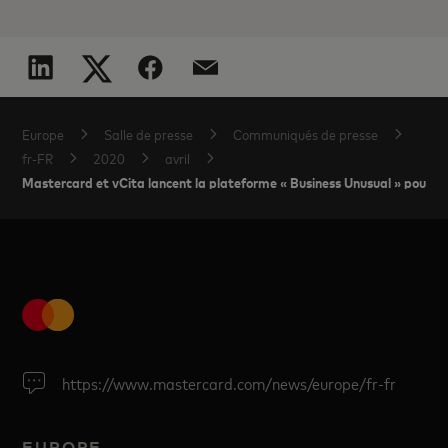
Europe
Salle de presse
Communiqués de presse
fr-FR
2020
avril
Mastercard et vCita lancent la plateforme « Business Unusual » pour aid
https://www.mastercard.com/news/europe/fr-fr
EUROPE