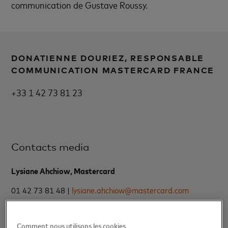
communication de Gustave Roussy.
DONATIENNE DOURIEZ, RESPONSABLE
COMMUNICATION MASTERCARD FRANCE
+33 1 42 73 81 23
Contacts media
Lysiane Ahchiow, Mastercard
01 42 73 81 48 |
lysiane.ahchiow@mastercard.com
Contacts media
Comment nous utilisons les cookies