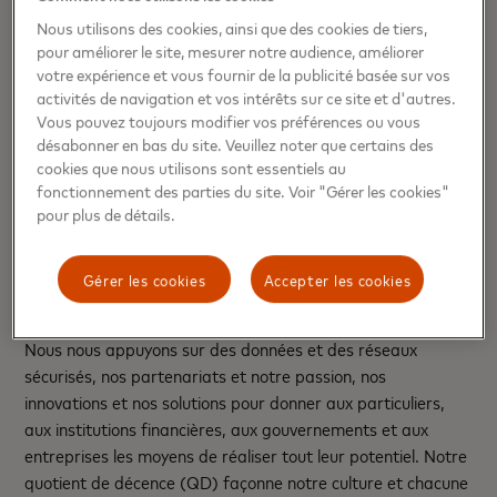
Agence Oxygen
Nous utilisons des cookies, ainsi que des cookies de tiers,
pour améliorer le site, mesurer notre audience, améliorer
01 41 11 23 99 |
mastercard@oxygen-rp.com
votre expérience et vous fournir de la publicité basée sur vos
activités de navigation et vos intérêts sur ce site et d'autres.
Vous pouvez toujours modifier vos préférences ou vous
À propos de Mastercard :
désabonner en bas du site. Veuillez noter que certains des
www.mastercard.com
cookies que nous utilisons sont essentiels au
fonctionnement des parties du site. Voir "Gérer les cookies"
pour plus de détails.
Mastercard est une société technologique mondiale dans
l’industrie des paiements. Notre mission consiste à
connecter et alimenter une économie numérique inclusive,
Gérer les cookies
Accepter les cookies
qui bénéficie à chacun et partout, en permettant des
transactions sûres, simples, intelligentes et accessibles.
Nous nous appuyons sur des données et des réseaux
sécurisés, nos partenariats et notre passion, nos
innovations et nos solutions pour donner aux particuliers,
aux institutions financières, aux gouvernements et aux
entreprises les moyens de réaliser tout leur potentiel. Notre
quotient de décence (QD) façonne notre culture et chacune