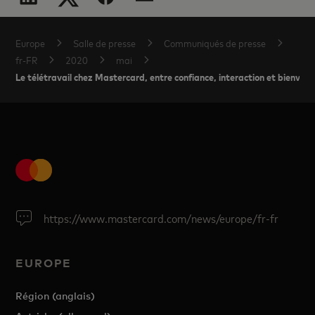
Europe
Salle de presse
Communiqués de presse
fr-FR
2020
mai
Le télétravail chez Mastercard, entre confiance, interaction et bienveil
https://www.mastercard.com/news/europe/fr-fr
EUROPE
Région (anglais)