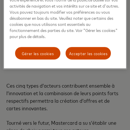
banque du client (émetteur) et la banque du
activités de navigation et vos intérêts sur ce site et d'autres.
Vous pouvez toujours modifier vos préférences ou vous
marchand (acquéreur),
désabonner en bas du site. Veuillez noter que certains des
Les réseaux (ou schemes - Visa, Mastercard, GIE
cookies que nous utilisons sont essentiels au
fonctionnement des parties du site. Voir "Gérer les cookies"
CB) qui assurent la transmission des transactions
pour plus de détails.
effectuées via la carte bancaire (paiement,
retrait) en mettant à disposition des banques leur
réseau de paiement international,
Gérer les cookies
Accepter les cookies
Les industriels fabricants de cartes.
Ces cinq types d’acteurs contribuent ensemble à
l’innovation et la combinaison de leurs points forts
respectifs permettra la création d’offres et de
cartes innovantes.
Tourné vers le futur,
Mastercard a su s’établir une
place de choix parmi tous ces acteurs.