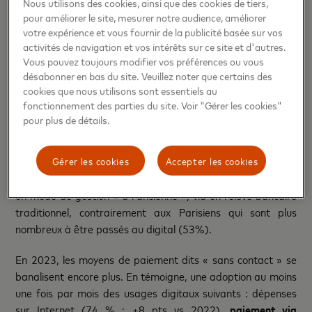
Nous utilisons des cookies, ainsi que des cookies de tiers,
troublé
pour améliorer le site, mesurer notre audience, améliorer
votre expérience et vous fournir de la publicité basée sur vos
activités de navigation et vos intérêts sur ce site et d'autres.
Dans un contexte d’arbitrage des dépenses, la moitié des
Vous pouvez toujours modifier vos préférences ou vous
désabonner en bas du site. Veuillez noter que certains des
Français (50 %)
utilise désormais une application de
cookies que nous utilisons sont essentiels au
gestion et de suivi des dépenses
, un chiffre en forte hausse
fonctionnement des parties du site. Voir "Gérer les cookies"
par rapport à l’année dernière (+22 pts vs 2022). Ce sont
pour plus de détails.
les moins de 35 ans qui sont les plus nombreux à les utiliser
(63 % pour les 18 - 24 ans ; 60 % pour les 25 - 34 ans). On
remarque, d’autre part, que les habitants d’Occitanie (52
Gérer les cookies
Accepter les cookies
%) et d’Auvergne (49 %) sont plus nombreux à conserver
un mode de gestion « à l’ancienne », via un relevé bancaire
traditionnel, contrairement aux Parisiens qui sont plus
nombreux à être passés au digital (53%).
En 2023, les moyens de paiement dits « sans contact » se
banalisent encore plus. En témoigne, une adoption au moins
une fois par mois des usages digitaux suivants : dépenses
sur Internet (74 % ; +8 pts vs 2022),
paiement via