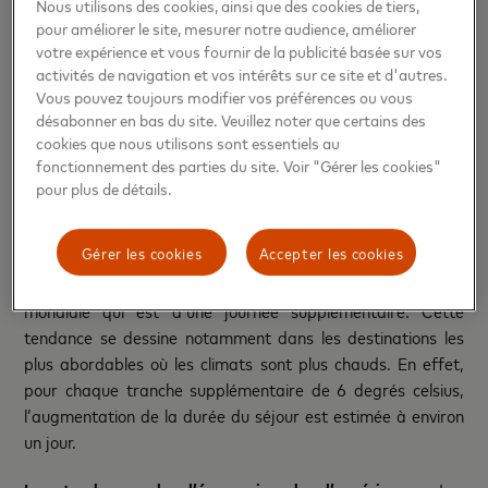
des contraintes de capacité, cette évolution rend possible la
Nous utilisons des cookies, ainsi que des cookies de tiers,
poursuite de la croissance des voyages en Europe. Les pays
pour améliorer le site, mesurer notre audience, améliorer
votre expérience et vous fournir de la publicité basée sur vos
dans lesquels a été observée la plus grande baisse des
activités de navigation et vos intérêts sur ce site et d'autres.
réservations pendant les mois de juillet et d’août sont les
Vous pouvez toujours modifier vos préférences ou vous
pays méditerranéens, avec la Croatie, la Grèce, le Portugal
désabonner en bas du site. Veuillez noter que certains des
et l’Italie. Les pays nordiques, le Danemark, la Suède, la
cookies que nous utilisons sont essentiels au
Finlande et les Pays-Bas enregistrent également une baisse
fonctionnement des parties du site. Voir "Gérer les cookies"
de la fréquentation aux mois de juillet et d’août.
pour plus de détails.
Prolongement des séjours.
Les touristes en Europe se sont
Gérer les cookies
Accepter les cookies
offerts en moyenne deux jours de vacances
supplémentaires, un chiffre supérieur à la moyenne
mondiale qui est d’une journée supplémentaire. Cette
tendance se dessine notamment dans les destinations les
plus abordables où les climats sont plus chauds. En effet,
pour chaque tranche supplémentaire de 6 degrés celsius,
l’augmentation de la durée du séjour est estimée à environ
un jour.