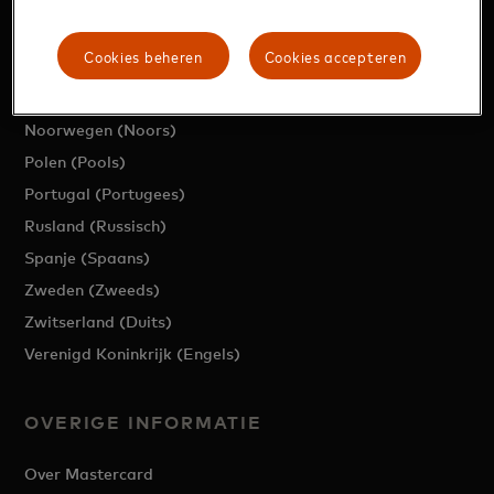
Hongarije (Hongaars)
Italie (Italiaan)
Cookies beheren
Cookies accepteren
Luxemburg (Frans)
Nederland (Nederlands)
Noorwegen (Noors)
Polen (Pools)
Portugal (Portugees)
Rusland (Russisch)
Spanje (Spaans)
Zweden (Zweeds)
Zwitserland (Duits)
Verenigd Koninkrijk (Engels)
OVERIGE INFORMATIE
Over Mastercard