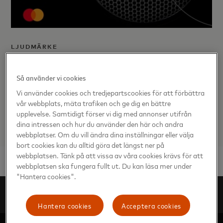
LJUDMÄRKE
Sound On: Mastercard Debuts
Sonic Brand
Så använder vi cookies
Vi använder cookies och tredjepartscookies för att förbättra
vår webbplats, mäta trafiken och ge dig en bättre
upplevelse. Samtidigt förser vi dig med annonser utifrån
dina intressen och hur du använder den här och andra
webbplatser. Om du vill ändra dina inställningar eller välja
bort cookies kan du alltid göra det längst ner på
webbplatsen. Tänk på att vissa av våra cookies krävs för att
webbplatsen ska fungera fullt ut. Du kan läsa mer under
"Hantera cookies".
Digitala mediakit
Europa
Nyhetsrum
Hantera cookies
Acceptera cookies