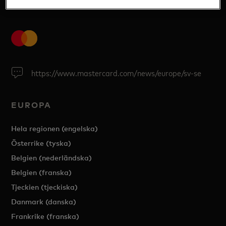
https://www.mastercard.com/news/europe/sv-se
EUROPA
Hela regionen (engelska)
Österrike (tyska)
Belgien (nederländska)
Belgien (franska)
Tjeckien (tjeckiska)
Danmark (danska)
Frankrike (franska)