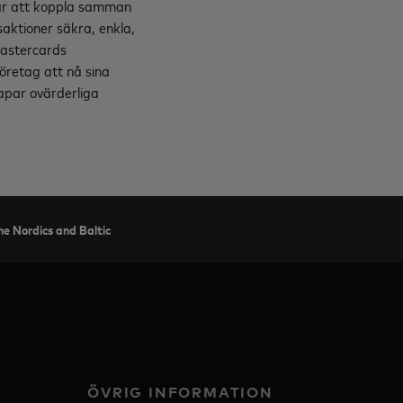
 är att koppla samman
saktioner säkra, enkla,
Mastercards
företag att nå sina
kapar ovärderliga
he Nordics and Baltic
ÖVRIG INFORMATION