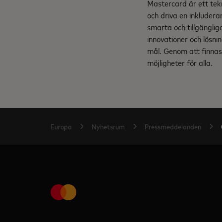
Mastercard är ett tek
och driva en inkludera
smarta och tillgängli
innovationer och lösnin
mål. Genom att finnas 
möjligheter för alla.
Europa
Nyhetsrum
Pressmeddelanden