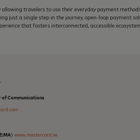
allowing travelers to use their everyday payment methods 
ng just a single step in the journey, open-loop payment sol
xperience that fosters interconnected, accessible ecosyste
r
or of Communications
card.com
SE:MA
)
www.mastercard.se