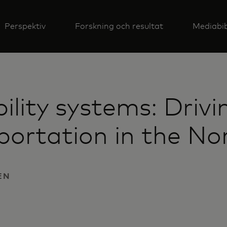
Perspektiv
Forskning och resultat
Mediabib
lity systems: Drivi
portation in the Nor
EN