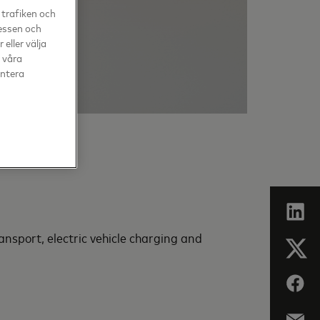
 trafiken och
ressen och
eller välja
v våra
antera
sport, electric vehicle charging and