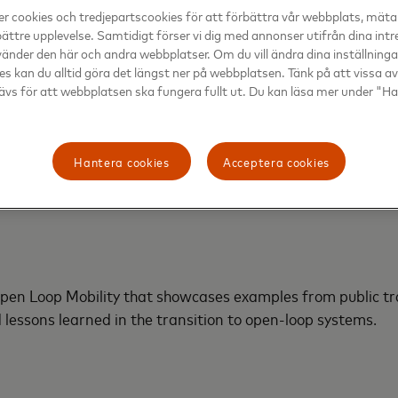
r cookies och tredjepartscookies för att förbättra vår webbplats, mäta
bättre upplevelse. Samtidigt förser vi dig med annonser utifrån dina int
änder den här och andra webbplatser. Om du vill ändra dina inställningar 
es kan du alltid göra det längst ner på webbplatsen. Tänk på att vissa a
ävs för att webbplatsen ska fungera fullt ut. Du kan läsa mer under "H
Hantera cookies
Acceptera cookies
en Loop Mobility that showcases examples from public tran
d lessons learned in the transition to open-loop systems.