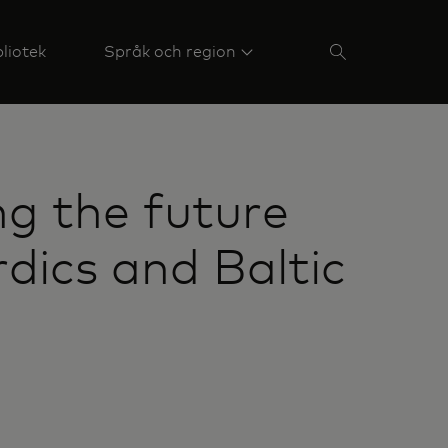
liotek
Språk och region
ng the future
dics and Baltic