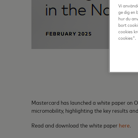
Vi använde
ge dig en 
hur du anv
bort cooki
cookies kr
cookies".
Mastercard has launched a white paper on Op
micromobility, highlighting the key results an
Read and download the white paper
here
.