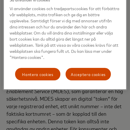
fintechsamarbeten, Mastercard Norden och
Baltikum.
Vi använder cookies och tredjepartscookies för att förbättra
vår webbplats, mäta trafiken och ge dig en bättre
upplevelse. Samtidigt förser vi dig med annonser utifrån
– Vi ser en större och större efterfrågan på
dina intressen och hur du använder den här och andra
alternativ till traditionella betalningssätt. Fidesmo
webbplatser. Om du vill ändra dina inställningar eller välja
gör det möjligt för klockvarumärken som TRIWA att
bort cookies kan du alltid göra det längst ner på
webbplatsen. Tänk på att vissa av våra cookies krävs för att
möta denna efterfrågan, och vi är stolta att kunna
webbplatsen ska fungera fullt ut. Du kan läsa mer under
lansera Tapster tillsammans med TRIWA, säger
"Hantera cookies".
Mattias Eld, CEO och co-founder Fidesmo.
Hantera cookies
Acceptera cookies
Betalningar via Tapster sker genom Mastercards
tokeniseringsteknologi
Mastercard
Digital
Enablement Service
(MDES), som garanterar en hög
säkerhetsnivå. MDES skapar en digital “token” för
varje registrerad enhet, ett unikt nummer – inte det
faktiska kortnumret – som är kopplad till den
specifika enheten. Denna token kan alltså inte
användas av andra enheter. För konsumenter och