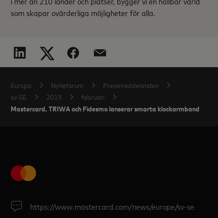
i mer än 210 länder och platser, bygger vi en hållbar värld
som skapar ovärderliga möjligheter för alla.
Europa
Nyhetsrum
Pressmeddelanden
sv-SE
2019
februari
Mastercard, TRIWA och Fidesmo lanserar smarta klockarmband
https://www.mastercard.com/news/europe/sv-se