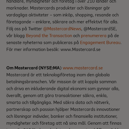
handlare, myndigheter och företag i över 210 länder och
marknader. Mastercards produkter och lösningar gör
vardagliga aktiviteter – som inköp, shopping, resande och
företagande – enklare, säkrare och mer effektivt för alla.
Följ oss på Twitter
@MastercardNews
, @MastercardSE,
vår blogg
Beyond the Transaction
och
prenumerera
på de
senaste nyheterna som publiceras på
Engagement Bureau
.
För mer information besök: www.Mastercard.se
Om Mastercard (NYSE:MA
)
www.mastercard.se
Mastercard är ett teknologiföretag inom den globala
betalningsbranschen. Vår mission är att koppla samman
och driva en inkluderande digital ekonomi som gynnar alla,
överallt, genom att göra transaktioner säkra, enkla,
smarta och tillgängliga. Med säkra data och nätverk,
partnerskap och passion hjälper Mastercards innovationer
och lösningar individer, banker och finansiella institutioner,
myndigheter och företag att nå sina mål. Genom att finnas