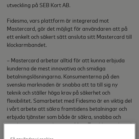
utveckling på SEB Kort AB.
Fidesmo, vars plattform är integrerad mot
Mastercard, gör det möjligt för användaren att på
ett enkelt och säkert sätt ansluta sitt Mastercard till
klockarmbandet.
– Mastercard arbetar alltid för att kunna erbjuda
kunderna de mest innovativa och smidiga
betalningslösningarna. Konsumenterna på den
svenska marknaden är snabba att ta till sig ny
teknik och ställer höga krav på säkerhet och
flexibilitet. Samarbetet med Fidesmo är en viktig del
i vårt arbete att säkra framtidens betalningar och
erbjuda tjänster som både är säkra, snabba och
smidiga att använda, säger Mats Taraldsson, digital
affärsutvecklingschef och ansvarig för
Så använder vi cookies