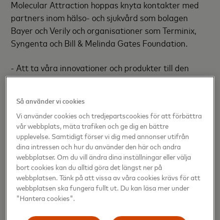
Molecular Attraction hoppas knyta kontakter med
partners inom hälso- och sjukvård som bolagen
Bayer och Verily och organisationer som Terminix,
Syngenta och Bill & Melinda Gates Foundation.
- Att ta våra innovationer och produkter till den
globala marknaden kommer att kräva storskaliga
partnerskap. Det kan påskynda utvecklingen, men
Så använder vi cookies
det är också en av de svåraste uppgifterna för en
Vi använder cookies och tredjepartscookies för att förbättra
startup. Vi tror att Mastercard Lighthouse MASSIV
vår webbplats, mäta trafiken och ge dig en bättre
kan hjälpa oss och ser verkligen fram emot att delta
upplevelse. Samtidigt förser vi dig med annonser utifrån
i programmet, säger Lech Ignatowicz, CEO på
dina intressen och hur du använder den här och andra
Molecular Attraction.
webbplatser. Om du vill ändra dina inställningar eller välja
bort cookies kan du alltid göra det längst ner på
webbplatsen. Tänk på att vissa av våra cookies krävs för att
PAWA
x Partners inom telekom
webbplatsen ska fungera fullt ut. Du kan läsa mer under
"Hantera cookies".
PAWA Technologies är ett solenergiföretag, baserat
i Oslo, som tillhandahåller en mobil laddningsstation