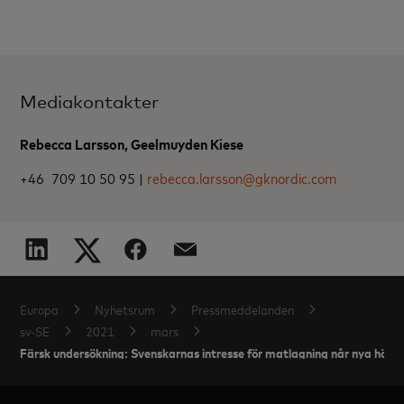
Mediakontakter
Rebecca Larsson, Geelmuyden Kiese
+46 709 10 50 95 |
rebecca.larsson@gknordic.com
Europa
Nyhetsrum
Pressmeddelanden
sv-SE
2021
mars
Färsk undersökning: Svenskarnas intresse för matlagning når nya höjd