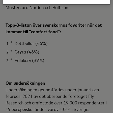
tuffa tider” säger Erik Gutwasser, President
Mastercard Norden och Baltikum.
Topp-3-listan över svenskarnas favoriter när det
kommer till ”comfort food”:
Köttbullar (46%)
Gryta (46%)
Falukorv (39%)
Om undersökningen
Undersökningen genomfördes under januari och
februari 2021 av det oberoende företaget Fly
Research och omfattade över 19 000 respondenter i
19 europeiska länder, varav 1 014 i Sverige.