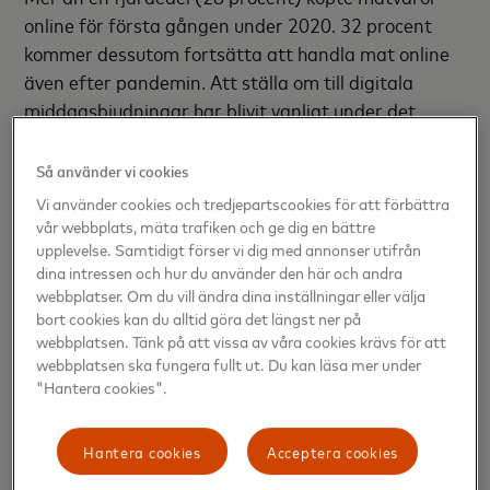
online för första gången under 2020. 32 procent
kommer dessutom fortsätta att handla mat online
även efter pandemin. Att ställa om till digitala
middagsbjudningar har blivit vanligt under det
senaste året, men mer än hälften (65 procent)
längtar till bättre tider där det går att samla familj
Så använder vi cookies
och vänner på fysiska middagar.
Vi använder cookies och tredjepartscookies för att förbättra
vår webbplats, mäta trafiken och ge dig en bättre
upplevelse. Samtidigt förser vi dig med annonser utifrån
dina intressen och hur du använder den här och andra
”Det har varit ett utmanande år för många av oss.
webbplatser. Om du vill ändra dina inställningar eller välja
bort cookies kan du alltid göra det längst ner på
Därför är det glädjande att samtidigt se positiva
webbplatsen. Tänk på att vissa av våra cookies krävs för att
trender växa fram, som det ökade intresset för
webbplatsen ska fungera fullt ut. Du kan läsa mer under
matlagning, både i Sverige och över hela Europa.
"Hantera cookies".
Det har blivit ett sätt att föra nära och kära
närmare varandra trots all social distansering, och
Hantera cookies
Acceptera cookies
något att se fram emot som skänker glädje i dessa