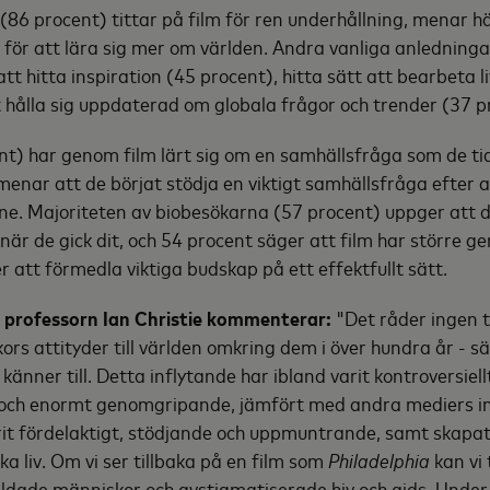
86 procent) tittar på film för ren underhållning, menar h
m för att lära sig mer om världen. Andra vanliga anledningar 
tt hitta inspiration (45 procent), hitta sätt att bearbeta 
t hålla sig uppdaterad om globala frågor och trender (37 p
nt) har genom film lärt sig om en samhällsfråga som de ti
 menar att de börjat stödja en viktigt samhällsfråga efter a
mne. Majoriteten av biobesökarna (57 procent) uppger att 
när de gick dit, och 54 procent säger att film har större 
r att förmedla viktiga budskap på ett effektfullt sätt.
h professorn Ian Christie kommenterar:
"Det råder ingen t
rs attityder till världen omkring dem i över hundra år - sär
änner till. Detta inflytande har ibland varit kontroversiell
gt och enormt genomgripande, jämfört med andra mediers i
it fördelaktigt, stödjande och uppmuntrande, samt skapat
a liv. Om vi ser tillbaka på en film som
Philadelphia
kan vi 
ildade människor och avstigmatiserade hiv och aids. Unde