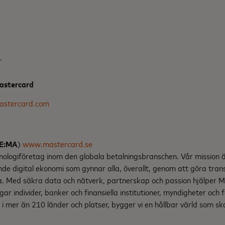
r
Mastercard
astercard.com
SE:MA
)
www.mastercard.se
nologiföretag inom den globala betalningsbranschen. Vår mission
nde digital ekonomi som gynnar alla, överallt, genom att göra tran
ga. Med säkra data och nätverk, partnerskap och passion hjälper 
gar individer, banker och finansiella institutioner, myndigheter och 
i mer än 210 länder och platser, bygger vi en hållbar värld som s