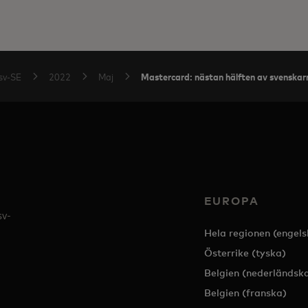
Mastercard: nästan hälften av svenskarn
sv-SE
2022
Maj
EUROPA
sv-
Hela regionen (engels
Österrike (tyska)
Belgien (nederländsk
Belgien (franska)