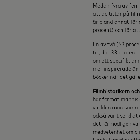
Medan fyra av fem (
att de tittar på fil
är bland annat för a
procent) och för at
En av två (53 proce
till, där 33 procent
om ett specifikt ä
mer inspirerade än 
böcker när det gälle
Filmhistorikern oc
har format människo
världen man sämre k
också varit verkli
det förmodligen var
medvetenhet om olik
Hanks klassiker utb