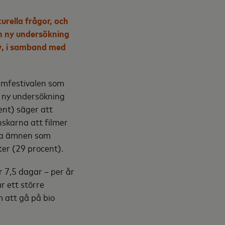
urella frågor, och
en ny undersökning
iv, i samband med
filmfestivalen som
en ny undersökning
nt) säger att
nskarna att filmer
iga ämnen som
ter (29 procent).
r 7,5 dagar – per år
r ett större
m att gå på bio