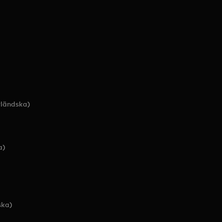
ländska)
a)
ska)