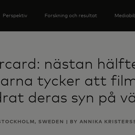
Perspektiv
Forskning och resultat
Mediabib
card: nästan hälft
arna tycker att fil
rat deras syn på v
 STOCKHOLM, SWEDEN | BY ANNIKA KRISTER