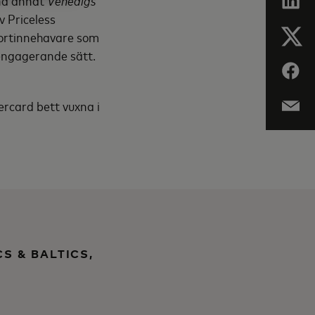
and annat
Venedigs
v Priceless
kortinnehavare som
h engagerande sätt.
rcard bett vuxna i
S & BALTICS,