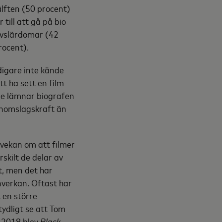
älften (50 procent)
till att gå på bio
livslärdomar (42
rocent).
digare inte kände
tt ha sett en film
de lämnar biografen
genomslagskraft än
vekan om att filmer
skilt de delar av
t, men det har
nverkan. Oftast har
 en större
tydligt se att Tom
r 2018 blev
Black