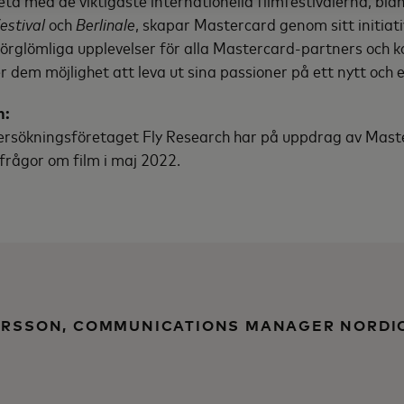
a med de viktigaste internationella filmfestivalerna, bl
estival
och
Berlinale
, skapar Mastercard genom sitt initiati
örglömliga upplevelser för alla Mastercard-partners och 
ger dem möjlighet att leva ut sina passioner på ett nytt oc
n:
rsökningsföretaget Fly Research har på uppdrag av Maste
 frågor om film i maj 2022.
ERSSON, COMMUNICATIONS MANAGER NORDIC