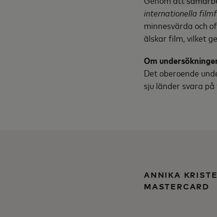
Genom att samarbet
internationella filmf
minnesvärda och of
älskar film, vilket 
Om undersökninge
Det oberoende unde
sju länder svara på
ANNIKA KRIST
MASTERCARD