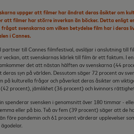
karna uppger att filmer har ändrat deras åsikter om kult
 att filmer har större inverkan än böcker. Detta enligt 
frågat svenskarna om vilken betydelse film har i deras l
alen i Cannes.
l partner till Cannes filmfestival, avslöjar i anslutning till 
 veckan, att svenskarnas kärlek till film är ett faktum. I 
amkommer det att nästan hälften av svenskarna (44 proce
t deras syn på världen. Dessutom säger 72 procent av sve
n på kulturella frågor och påverkat deras åsikter om vikt
(42 procent), jämlikhet (36 procent) och kvinnors rättighe
min spenderar svensken i genomsnitt över 180 timmar - elle
mma eller på bio. Två av fem (39 procent) säger att de ha
u än före pandemin och 61 procent värderar upplevelser so
 ägodelar.