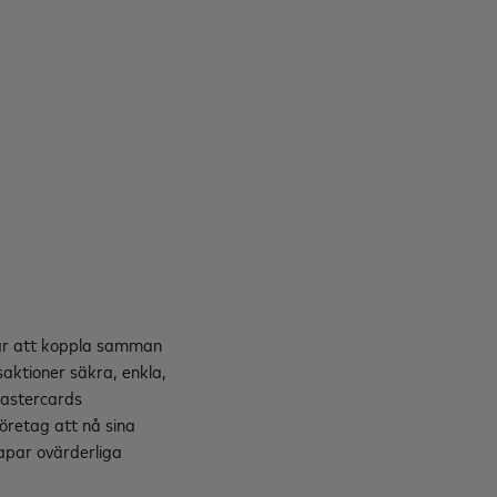
 är att koppla samman
saktioner säkra, enkla,
Mastercards
företag att nå sina
kapar ovärderliga