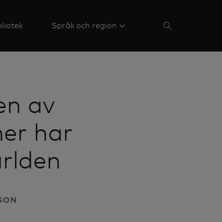
liotek
Språk och region
en av
mer har
ärlden
SSON