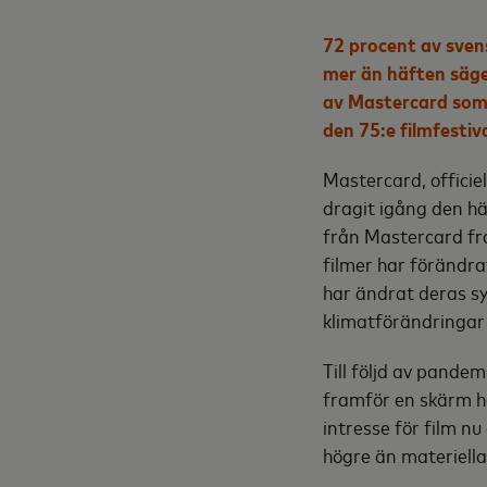
72 procent av svens
mer än häften säger
av Mastercard som 
den 75:e filmfestiv
Mastercard, officiel
dragit igång den här
från Mastercard fr
filmer har förändra
har ändrat deras sy
klimatförändringar 
Till följd av pande
framför en skärm he
intresse för film n
högre än materiella