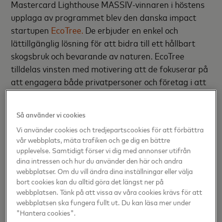
Mastercard Lighthouse MASSIV-vinnaren i höstens
upplaga av programmet blev den danska impact
startupen
EcoTree.
De erbjuder en enkel och
lättillgänglig lösning för att bidra till ett hållbart
skogsbruk och bevarande av naturen. EcoTree
tilldelas vinsten med motivering att de fokuserar på
att engagera både privatpersoner och företag i att
lösa klimatförändringarna och öka den biologiska
mångfalden, en imponerande kombination av social
Så använder vi cookies
påverkan och hållbarhet.
Vi använder cookies och tredjepartscookies för att förbättra
vår webbplats, mäta trafiken och ge dig en bättre
Bland MASSIV-finalisterna fanns också det norska
upplevelse. Samtidigt förser vi dig med annonser utifrån
lagertjänstföretaget
Wanda
och det danska
dina intressen och hur du använder den här och andra
miljöteknikföretaget
Klimate
. Klimate tilldelades
webbplatser. Om du vill ändra dina inställningar eller välja
också Investors Award för att ha dragit till sig mest
bort cookies kan du alltid göra det längst ner på
webbplatsen. Tänk på att vissa av våra cookies krävs för att
investerarintresse. Den svenska startupen
Ignitia,
webbplatsen ska fungera fullt ut. Du kan läsa mer under
som tillhandahåller exakta, platsspecifika
"Hantera cookies".
väderprognoser för tropikerna, tilldelades Impact