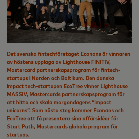
Det svenska fintechföretaget
Econans
är vinnaren
av höstens upplaga av
Lighthouse FINITIV
,
Mastercard partnerskapsprogram för fintech-
startups i Norden och Baltikum.
Den danska
impact tech-startupen
EcoTree
vinner
Lighthouse
MASSIV
, Mastercards partnerskapsprogram för
att hitta och skala morgondagens “impact
unicorns”. Som nästa steg kommer Econans och
EcoTree att få presentera sina affärsidéer för
Start Path
, Mastercards globala program för
startups.