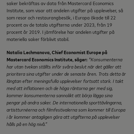
saker bekräftas av data från Mastercard Economics
Institute, som visar att andelen utgifter på upplevelser, så
som resor och restaurangbesök, i Europa ökade till 22
procent av de totala utgifterna under 2023, från 19
procent år 2019. I jämförelse har andelen utgifter på
materiella saker förblivit stabil.
Natalia Lechmanova,
Chief Economist Europe på
Mastercard Economics Institute,
säger:
"Konsumenterna
har utan tvekan ställts inför svåra beslut när det gäller att
prioritera sina utgifter under de senaste åren. Trots detta är
längtan efter meningsfulla upplevelser fortsatt stark
.
I takt
med att inflationen och de höga räntorna ger med sig,
kommer konsumenterna sannolikt att börja lägga sina
pengar på andra saker. De internationella sporttävlingarna,
artistturnéerna och filmfestivalerna som kommer till Europa
i år kommer antagligen göra att utgifterna på upplevelser
hålls på en hög nivå.”