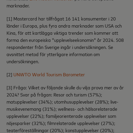
marknader.
[1] Mastercard har tillfrågat 16 141 konsumenter i 20
länder i Europa, plus fyra andra marknader som USA och
Kina, för att kartlägga viktiga trender som kommer att
forma den europeiska "upplevelseekonomin" år 2024. 508
respondenter från Sverige ingår i undersökningen. Se
avsnittet metod för ytterligare information om
undersökningen.
[2]
UNWTO World Tourism Barometer
[3] Fråga: Vilket av följande skulle du vilja prova mer av år
2024? Svar på frågan: Resor och turism (57%);
matupplevelser (34%); utomhusupplevelser (28%); live-
musikevenemang (31%); wellness- och hälsorelaterade
upplevelser (22%); familjeorienterade upplevelser som
nöjesparker (32%); filmrelaterade upplevelser (27%);
teaterföreställningar (20%); konstupplevelser (20%);