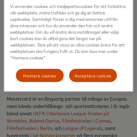
oavsett om det handlar om att utforska en ny destination,
Vi använder cookies och tredjepartscookies för att förbättra
delta i ett kulturevenemang eller njuta av en måltid
vår webbplats, mäta trafiken och ge dig en bättre
tillsammans. 39 procent uppger att det är avgörande hur
upplevelse. Samtidigt förser vi dig med annonser utifrån
unik en upplevelse är, när de ska ta beslut om huruvida de
dina intressen och hur du använder den här och andra
webbplatser. Om du vill ändra dina inställningar eller välja
ska lägga pengar på den.
bort cookies kan du alltid göra det längst ner på
webbplatsen. Tänk på att vissa av våra cookies krävs för att
Önskan om att njuta av nya upplevelser driver också
webbplatsen ska fungera fullt ut. Du kan läsa mer under
resandet, där 20 procent av svenskarna säger att det är
"Hantera cookies".
den främsta anledningen till att de reser och 40 procent
säger att de skulle resa till ett annat land eller en annan
Hantera cookies
Acceptera cookies
kontinent bara för att njuta av en upplevelse som de
brinner för.
Mastercard är en långvarig partner till många av Europas
mest kända underhållnings- och sportinstitutioner. I år ingår
bland annat
UEFA Champions League-finalen på
Wembley
,
Roland Garros
,
Filmfestivalen i Cannes
,
Filmfestivalen i Berlin
, och
League of Legends
, samt
hundratals
Live Nation-konserter
på flera europeiska