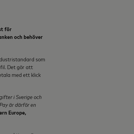
st för
banken och behöver
industristandard som
il. Det gör att
tala med ett klick
ifter i Sverige och
 Pay är därför en
ern Europe,