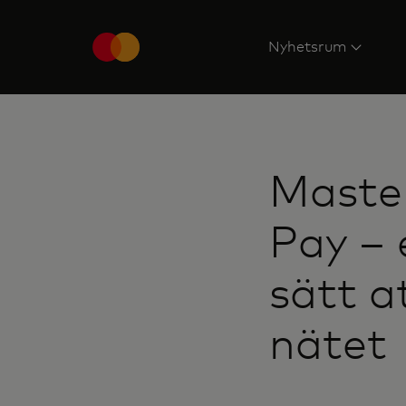
Nyhetsrum
Master
Pay – 
sätt a
nätet