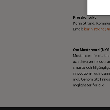
Presskontakt
Karin Strand, Kommun
Email:
karin.strand@
Om Mastercard (NY
Mastercard är ett tek
och driva en inkludera
smarta och tillgängli
innovationer och lösnin
mål. Genom att finnas 
möjligheter för alla.