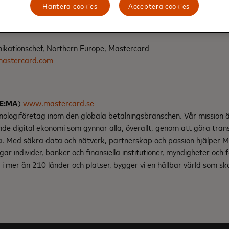
Hantera cookies
Acceptera cookies
ikationschef, Northern Europe, Mastercard
mastercard.com
SE:MA
)
www.mastercard.se
nologiföretag inom den globala betalningsbranschen. Vår mission
nde digital ekonomi som gynnar alla, överallt, genom att göra tran
ga. Med säkra data och nätverk, partnerskap och passion hjälper 
gar individer, banker och finansiella institutioner, myndigheter och 
i mer än 210 länder och platser, bygger vi en hållbar värld som s