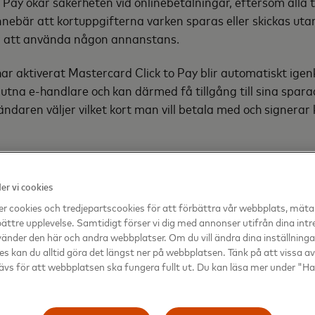
 Pay ökar säkerheten vid onlinebetalningar, eftersom alla 
nnebär att kortuppgifterna varken sparas eller skickas ut
r att använda någon annanstans.
 aktiverat Mastercard Click to Pay blir automatiskt igen
utna e-handlare och kan därmed få tillgång till sina spara
ändaren väljer vilket kort man vill betala med och signerar
ära partnerskap med bland annat banker, kortinlösare och 
tillgängliggöra tjänsten för konsumenter i Sverige. För att
r vi cookies
t registrera sig via den egna banken, besök:
Click to Pay –
r cookies och tredjepartscookies för att förbättra vår webbplats, mäta
d
bättre upplevelse. Samtidigt förser vi dig med annonser utifrån dina int
änder den här och andra webbplatser. Om du vill ändra dina inställningar 
es kan du alltid göra det längst ner på webbplatsen. Tänk på att vissa a
ävs för att webbplatsen ska fungera fullt ut. Du kan läsa mer under "H