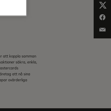
 är att koppla samman
saktioner säkra, enkla,
Mastercards
företag att nå sina
kapar ovärderliga