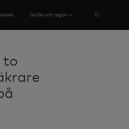
liotek
Språk och region
 to
äkrare
på