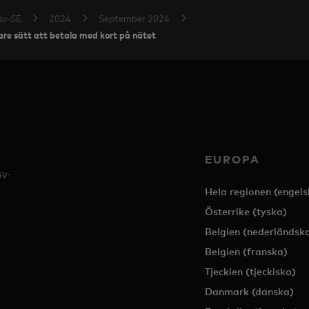
sv-SE
2024
September 2024
rare sätt att betala med kort på nätet
EUROPA
sv-
Hela regionen (engels
Österrike (tyska)
Belgien (nederländsk
Belgien (franska)
Tjeckien (tjeckiska)
Danmark (danska)