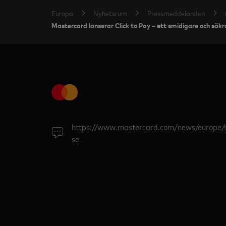
Europa
Nyhetsrum
Pressmeddelanden
Mastercard lanserar Click to Pay – ett smidigare och säk
https://www.mastercard.com/news/europe/
se