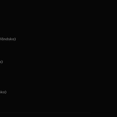
ländska)
a)
ska)