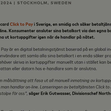
 2024 | STOCKHOLM, SWEDEN
rcard
Click to Pay
i Sverige, en smidig och säker betaltjän
line. Konsumenter ansluter sina betalkort via den egna 
ämna ut kortuppgifter igen när de handlar på nätet.
 Pay är en digital betalningstjänst baserad på en global 
användare att samla alla sina betalkort i en enda säker prof
höver skriva in kortuppgifter manuellt utan i stället kan be
lattan eller datorn hos e-handlare som är anslutna.
 målsättning att fasa ut all manuell inmatning av kortuppg
 man handlar on-line. Lanseringen av betaltjänsten Click to
lstolpe för oss",
säger Erik Gutwasser, Divisionschef North