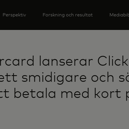
Perspektiv
Forskning och resultat
Mediabib
card lanserar Click
ett smidigare och s
tt betala med kort 